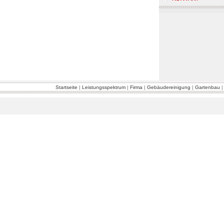
Startseite
|
Leistungsspektrum
|
Firma
|
Gebäudereinigung
|
Gartenbau