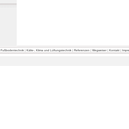
|
Fußbodentechnik
|
Kälte-, Klima und Lüftungstechnik
|
Referenzen
|
Wegweiser
|
Kontakt
|
Impr