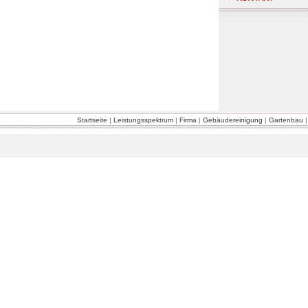
Startseite
|
Leistungsspektrum
|
Firma
|
Gebäudereinigung
|
Gartenbau